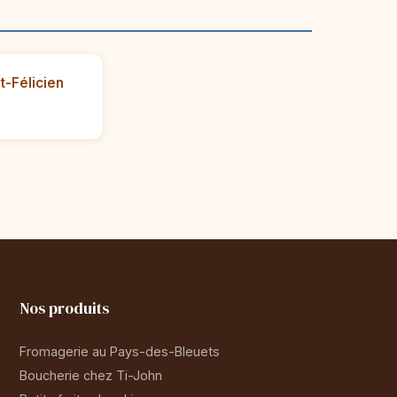
t-Félicien
Nos produits
Fromagerie au Pays-des-Bleuets
Boucherie chez Ti-John