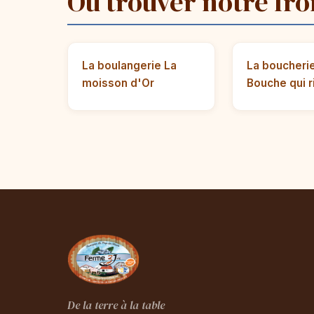
Où trouver notre fro
La boulangerie La
La boucheri
moisson d'Or
Bouche qui r
De la terre à la table