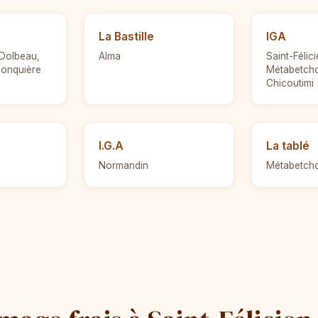
La Bastille
IGA
 Dolbeau,
Alma
Saint-Félic
 Jonquière
Métabetch
Chicoutimi
I.G.A
La tablé
Normandin
Métabetch