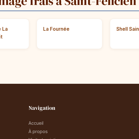
mage frais à Saint-Félicien
e La
La Fournée
Shell Sain
it
Navigation
Accueil
À propos