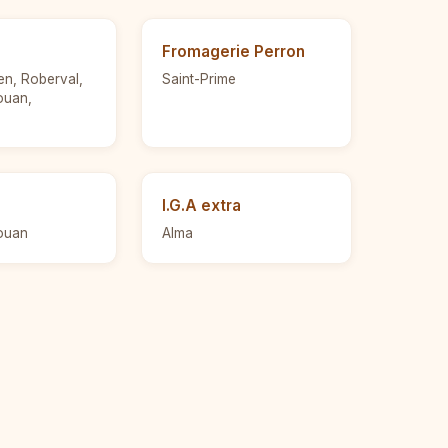
Fromagerie Perron
ien, Roberval,
Saint-Prime
ouan,
I.G.A extra
ouan
Alma