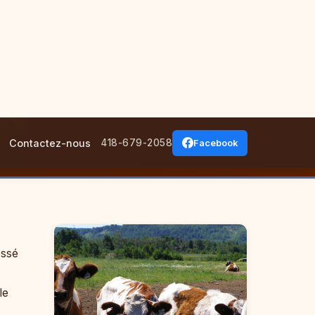
Contactez-nous
418-679-2058
Facebook
ce
essé
le