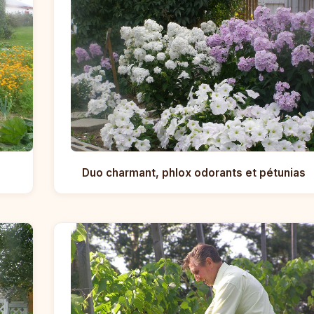
Duo charmant, phlox odorants et pétunias