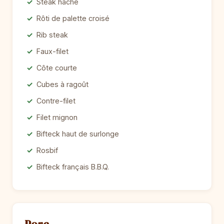
Steak haché
Rôti de palette croisé
Rib steak
Faux-filet
Côte courte
Cubes à ragoût
Contre-filet
Filet mignon
Bifteck haut de surlonge
Rosbif
Bifteck français B.B.Q.