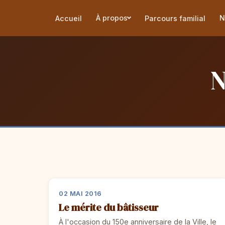
À propos
N
Accueil
Parcours familial
N
02 MAI 2016
Le mérite du bâtisseur
À l'occasion du 150e anniversaire de la Ville, le